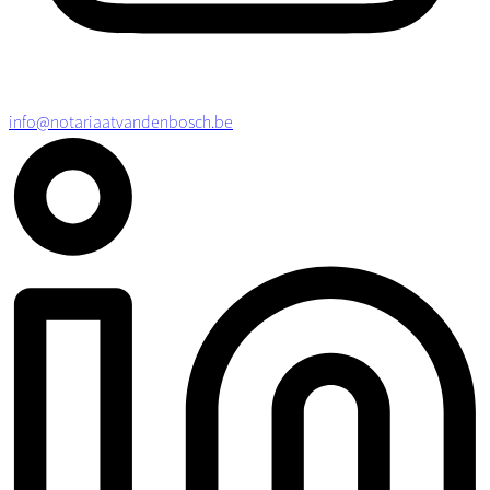
info@notariaatvandenbosch.be