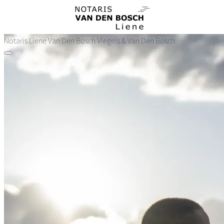
Overslaan
en
naar
de
Notaris Liene Van Den Bosch
Vlegels & Van Den Bosch
inhoud
gaan