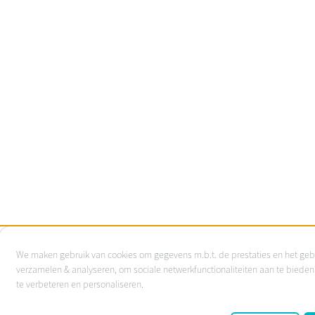
Gebruik
We maken gebruik van cookies om gegevens m.b.t. de prestaties en het geb
van
verzamelen & analyseren, om sociale netwerkfunctionaliteiten aan te bieden
te verbeteren en personaliseren.
persoonsgegevens
en